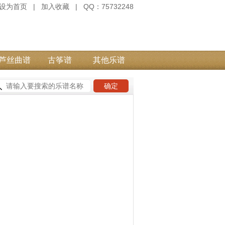
设为首页
|
加入收藏
| QQ：
75732248
芦丝曲谱
古筝谱
其他乐谱