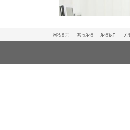
网站首页
其他乐谱
乐谱软件
关