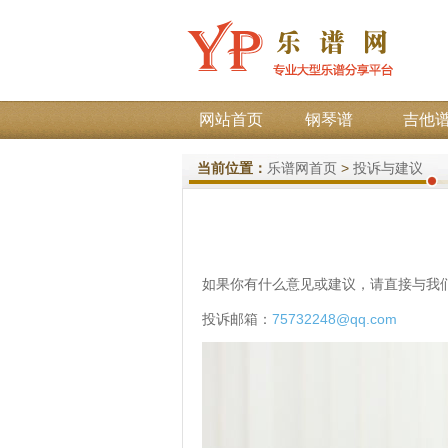
网站首页
钢琴谱
吉他
当前位置：
乐谱网首页
>
投诉与建议
如果你有什么意见或建议，请直接与我
投诉邮箱：
75732248@qq.com